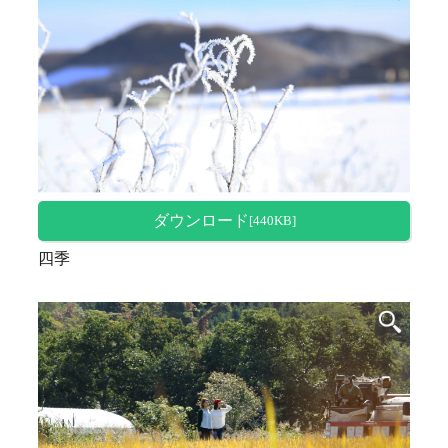
ダウンロード
[440KB]
四季