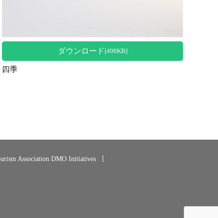
ダウンロード
[498KB]
四季
rism Association DMO Initiatives