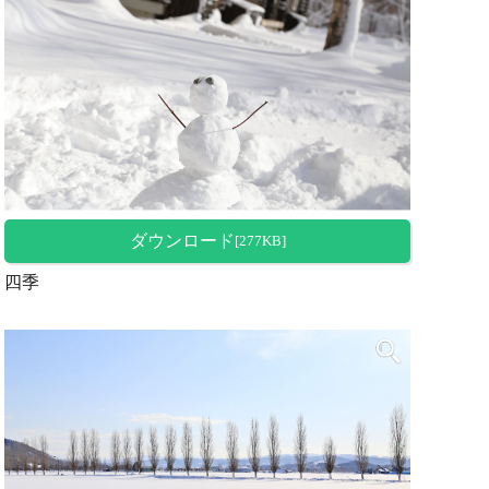
ダウンロード
[277KB]
四季