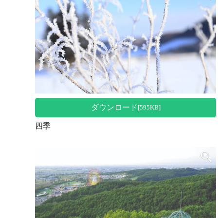
ダウンロード
[595KB]
四季