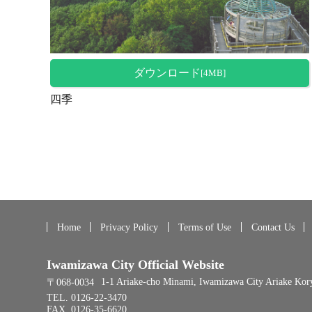
ダウンロード
[4MB]
四季
Home
Privacy Policy
Terms of Use
Contact Us
Iwamizawa City Official Website
1-1 Ariake-cho Minami, Iwamizawa City Ariake Kor
〒068-0034
TEL. 0126-22-3470
FAX. 0126-35-6620