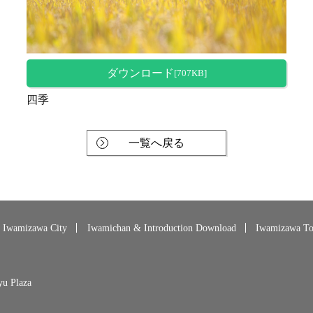
ダウンロード
[707KB]
四季
一覧へ戻る
Iwamizawa City
Iwamichan & Introduction Download
Iwamizawa Tou
yu Plaza