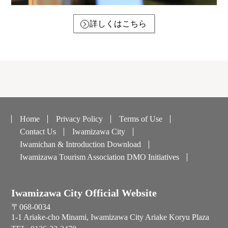
詳しくはこちら
Home
Privacy Policy
Terms of Use
Contact Us
Iwamizawa City
Iwamichan & Introduction Download
Iwamizawa Tourism Association DMO Initiatives
Iwamizawa City Official Website
〒068-0034
1-1 Ariake-cho Minami, Iwamizawa City Ariake Koryu Plaza