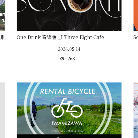
攤
One Drink 音樂會 _I Three Eight Cafe
S
2026.05.14
268