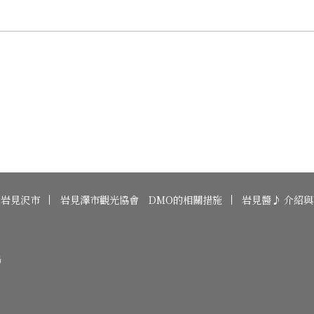
岩見沢市
岩見澤市觀光協會 DMO的相關措施
岩見醬♪ 介紹
場