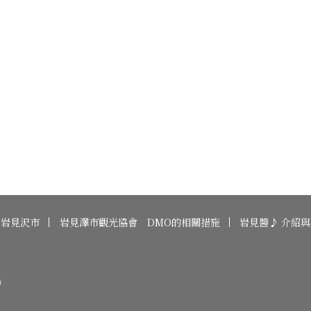
岩見沢市
岩見澤市觀光協會 DMO的相關措施
岩見醬♪ 介紹
場