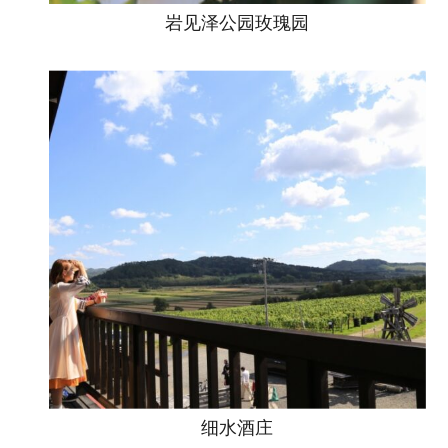
岩见泽公园玫瑰园
细水酒庄