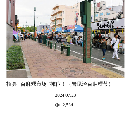
招募 "百麻糬市场 "摊位！（岩见泽百麻糬节）
2024.07.23
2,534