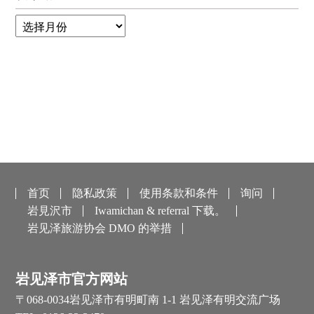
首页
隐私政策
使用条款和条件
询问
岩見沢市
Iwamichan & referral 下载。
岩见泽旅游协会 DMO 的举措
岩见泽市官方网站
〒068-0034
岩见泽市有明町南 1-1 岩见泽有明交流广场