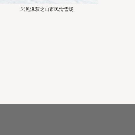
岩见泽萩之山市民滑雪场