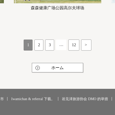
森森健康广场公园高尔夫球场
…
1
2
3
12
>
ホーム
沢市
Iwamichan & referral 下载。
岩见泽旅游协会 DMO 的举措