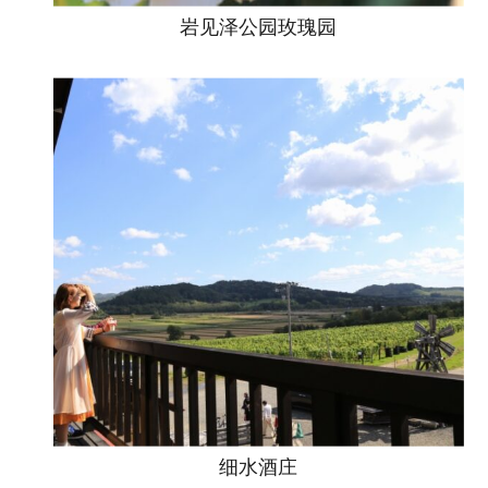
岩见泽公园玫瑰园
细水酒庄