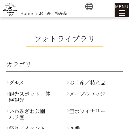
MENU
Home
お土産／特産品
フォトライブラリ
カテゴリ
グルメ
お土産／特産品
観光スポット／体
メープルロッジ
験観光
いわみざわ公園
宝水ワイナリー
バラ園
祭り／イベント
四季