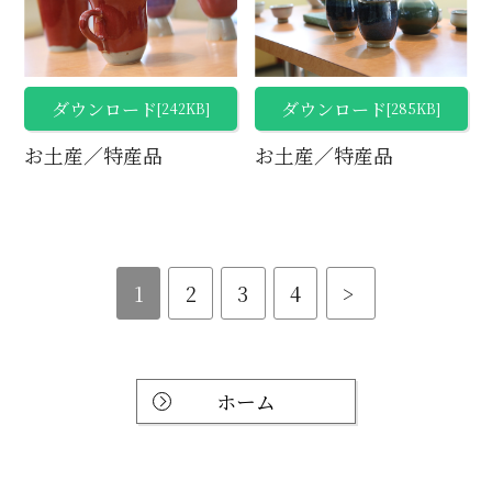
ダウンロード
ダウンロード
[242KB]
[285KB]
お土産／特産品
お土産／特産品
1
2
3
4
>
ホーム