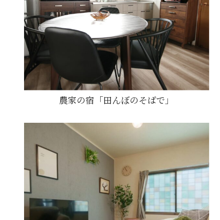
農家の宿「田んぼのそばで」