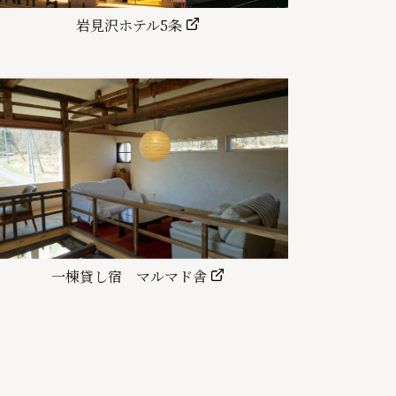
岩見沢ホテル5条
一棟貸し宿 マルマド舎