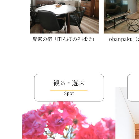
農家の宿「田んぼのそばで」
obanpak
観る・遊ぶ
Spot