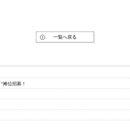
一覧へ戻る
广场 “摊位招募！