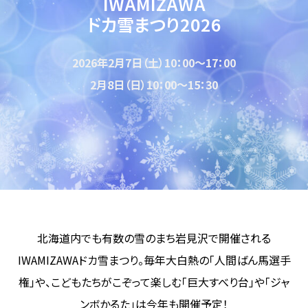
IWAMIZAWA
ドカ雪まつり2026
2026年2月7日（土）10：00～17：00
2月8日（日）10：00～15：30
北海道内でも有数の雪のまち岩見沢で開催される
IWAMIZAWAドカ雪まつり。毎年大白熱の「人間ばん馬選手
権」や、こどもたちがこぞって楽しむ「巨大すべり台」や「ジャ
ンボかるた」は今年も開催予定！