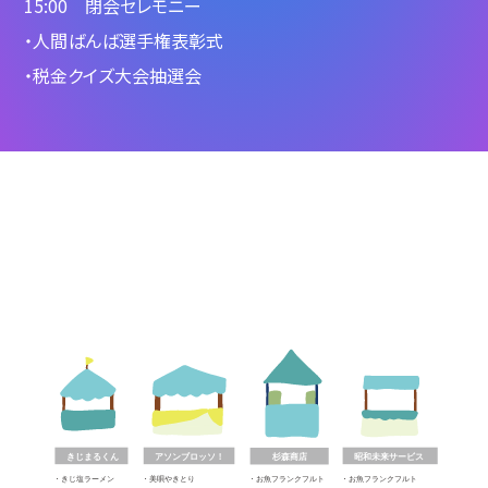
15:00 閉会セレモニー
・人間ばんば選手権表彰式
・税金クイズ大会抽選会