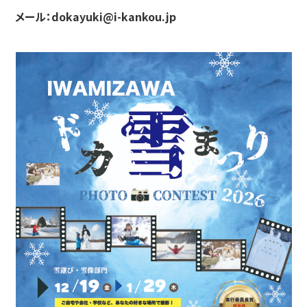
メール：dokayuki@i-kankou.jp