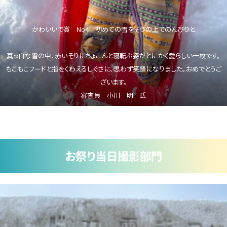
かわいいで賞 No4 初めての雪をそりの上でのんびりと
真っ白な雪の中、赤いそりにちょこんと寝転ぶ姿がとにかく愛らしい一枚です。
もこもこフードと指をくわえるしぐさに、思わず笑顔になりました。おめでとうご
ざいます。
審査員 小川 明 氏
お祭り当日撮影部門