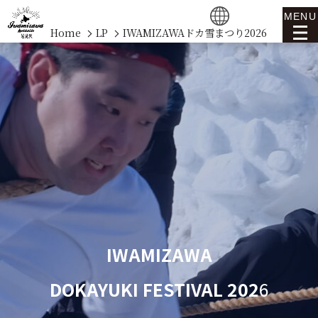
MENU
Home
LP
IWAMIZAWAドカ雪まつり2026
IWAMIZAWA
DOKAYUKI FESTIVAL
202
6