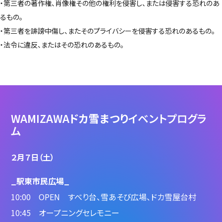
・第三者の著作権、肖像権その他の権利を侵害し、または侵害する恐れのあ
るもの。
・第三者を誹謗中傷し、またそのプライバシーを侵害する恐れのあるもの。
・法令に違反、またはその恐れのあるもの。
WAMIZAWA
ドカ雪まつり
イベントプログラ
ム
２月７日（土）
_駅東市民広場_
10:00 OPEN すべり台、雪あそび広場、ドカ雪屋台村
10:45 オープニングセレモニー