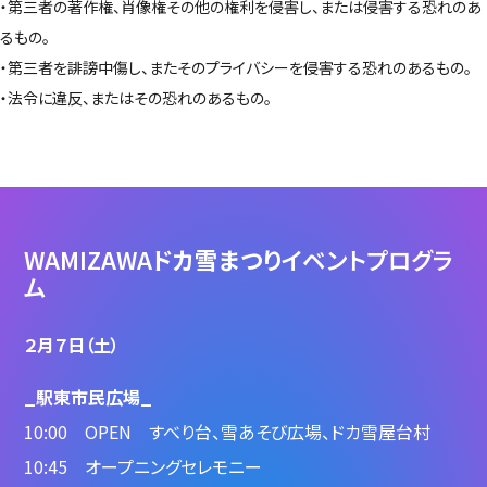
・第三者の著作権、肖像権その他の権利を侵害し、または侵害する恐れのあ
るもの。
・第三者を誹謗中傷し、またそのプライバシーを侵害する恐れのあるもの。
・法令に違反、またはその恐れのあるもの。
WAMIZAWA
ドカ雪まつり
イベントプログラ
ム
２月７日（土）
_駅東市民広場_
10:00 OPEN すべり台、雪あそび広場、ドカ雪屋台村
10:45 オープニングセレモニー