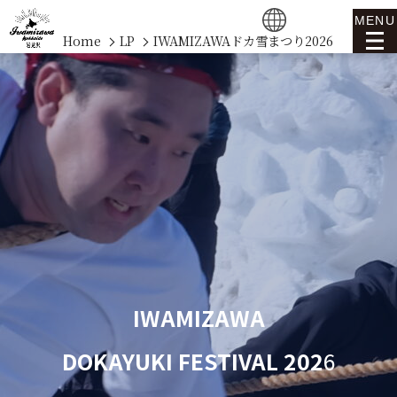
MENU
Home
LP
IWAMIZAWAドカ雪まつり2026
IWAMIZAWA
DOKAYUKI FESTIVAL
202
6