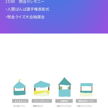
15:00 閉会セレモニー
・人間ばんば選手権表彰式
・税金クイズ大会抽選会