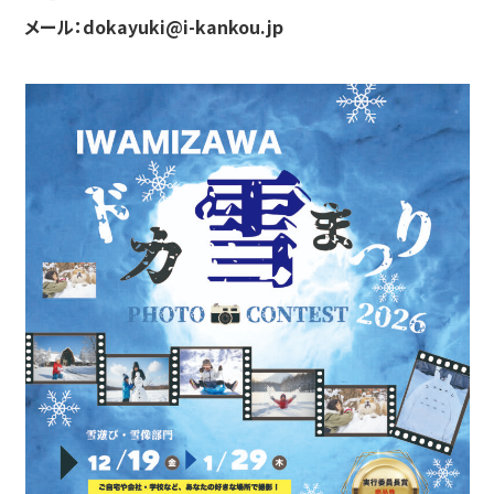
メール：dokayuki@i-kankou.jp