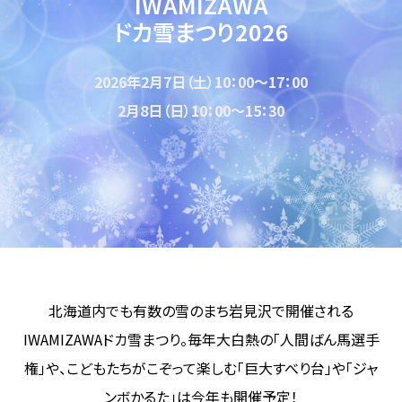
IWAMIZAWA
ドカ雪まつり2026
2026年2月7日（土）10：00～17：00
2月8日（日）10：00～15：30
北海道内でも有数の雪のまち岩見沢で開催される
IWAMIZAWAドカ雪まつり。毎年大白熱の「人間ばん馬選手
権」や、こどもたちがこぞって楽しむ「巨大すべり台」や「ジャ
ンボかるた」は今年も開催予定！