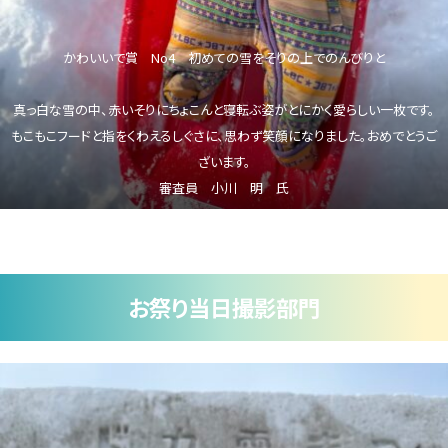
かわいいで賞 No4 初めての雪をそりの上でのんびりと
真っ白な雪の中、赤いそりにちょこんと寝転ぶ姿がとにかく愛らしい一枚です。
もこもこフードと指をくわえるしぐさに、思わず笑顔になりました。おめでとうご
ざいます。
審査員 小川 明 氏
お祭り当日撮影部門