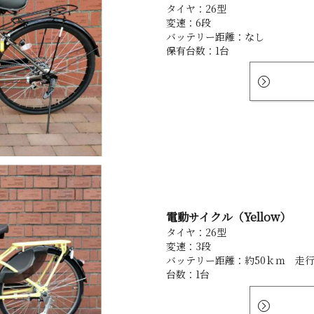
タイヤ：26型
変速：6段
バッテリー距離：なし
保有台数：1台
電動サイクル（Yellow）
タイヤ：26型
変速：3段
バッテリー距離：約50ｋｍ 走
台数：1台