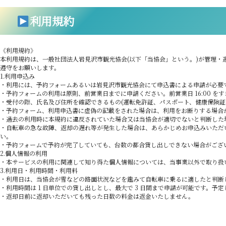
利用規約
《利用規約》
本利用規約は、一般社団法人岩見沢市観光協会(以下「当協会」という。)が管理・
遵守をお願いします。
1.利用申込み
・利用には、予約フォームあるいは岩見沢市観光協会にて申込書による申請が必要
・予約フォームの利用は原則、前営業日までに申請ください。前営業日 16:00 
・受付の際、氏名及び住所を確認できるもの(運転免許証、パスポート、健康保険証
・予約フォーム、利用申込書に虚偽の記載をされた場合は、利用をお断りする場合
・過去の利用時に本規約に違反されていた場合又は当協会が適切でないと判断した
・自転車の急な故障、返却の遅れ等が発生した場合は、あらかじめお申込みいただ
い。
・予約フォームで予約が完了していても、台数の都合貸し出しできない場合がござ
2.個人情報の利用
・本サービスの利用に関連して知り得た個人情報については、当事業以外で取り扱
3.利用日・利用時間・利用料
・利用日は、当協会が雪などの路面状況などを鑑みて自転車に乗るに適したと判断
・利用時間は 1 日単位での貸し出しとし、最大で 3 日間まで申請が可能です。予定
・返却日前に返却いただいても残った日数の料金は返金いたしません。