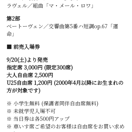
ラヴェル／組曲「マ・メール・ロワ」
第2部
ベートーヴェン／交響曲第5番ハ短調op.67「運
命」
■ 前売入場券
9/20(土)より発売
指定席 3,000円 (限定300席)
大人自由席 2,500円
U25自由席 1,200円 (2000年4月以降にお生まれの
方が対象です)
※ 小学生無料 (保護者同伴自由席無料)
※ 未就学児入場不可
※ 当日券は各500円アップ
※ 車いす席ご希望のお客様は自由席をお買い求め