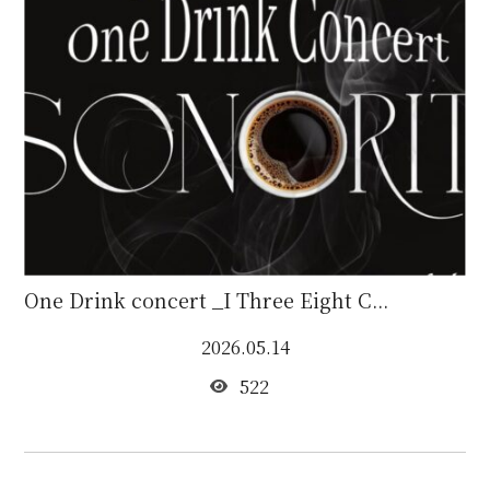
One Drink concert _I Three Eight C...
2026.05.14
522