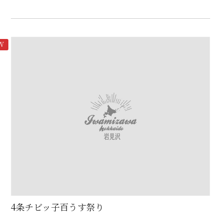
W
4条チビッ子百うす祭り