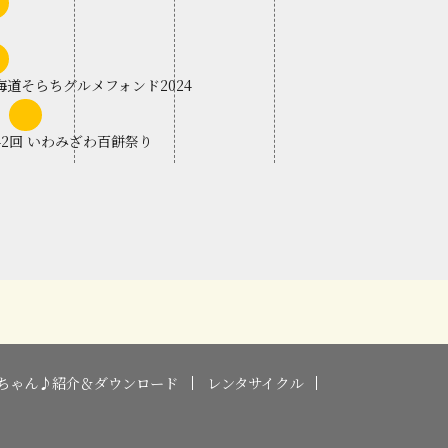
上
旬
見沢ねぶた祭
上
旬
海道そらちグルメフォンド2024
中
旬
42回 いわみざわ百餅祭り
ちゃん♪紹介＆ダウンロード
レンタサイクル