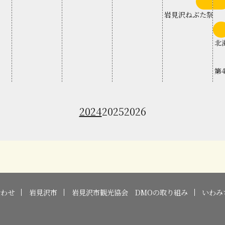
下
旬
岩見沢ねぶた祭
岩
北
第
2024
2025
2026
合わせ
岩見沢市
岩見沢市観光協会 DMOの取り組み
いわみ