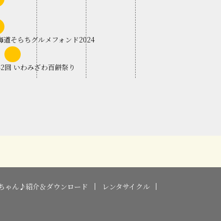
上
旬
見沢ねぶた祭
上
旬
海道そらちグルメフォンド2024
中
旬
42回 いわみざわ百餅祭り
ちゃん♪紹介＆ダウンロード
レンタサイクル