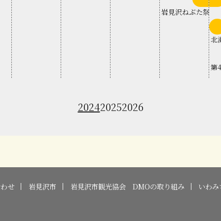
下
旬
岩見沢ねぶた祭
岩
北
第
2024
2025
2026
合わせ
岩見沢市
岩見沢市観光協会 DMOの取り組み
いわみ