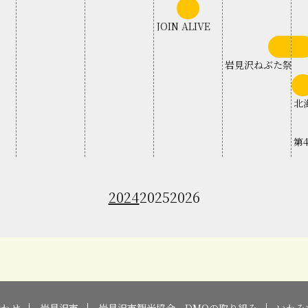
中
旬
JOIN ALIVE
下
旬
岩見沢ねぶた祭
岩
北
第
2024
2025
2026
合わせ
岩見沢市
岩見沢市観光協会 DMOの取り組み
いわみ