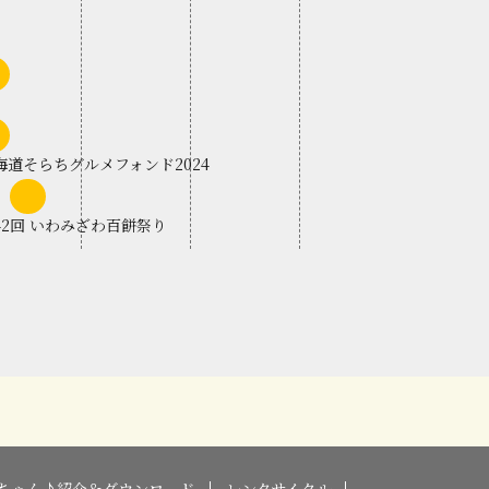
上
旬
見沢ねぶた祭
上
旬
海道そらちグルメフォンド2024
中
旬
42回 いわみざわ百餅祭り
ちゃん♪紹介＆ダウンロード
レンタサイクル