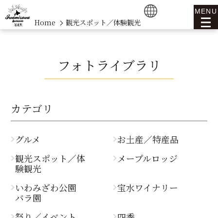
MENU
Home
観光スポット／体験観光
フォトライブラリ
カテゴリ
グルメ
お土産／特産品
観光スポット／体
メープルロッジ
験観光
いわみざわ公園
宝水ワイナリー
バラ園
祭り／イベント
四季