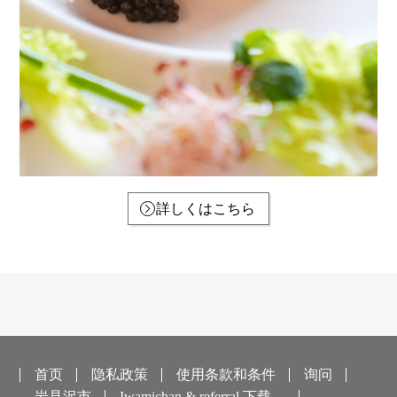
詳しくはこちら
首页
隐私政策
使用条款和条件
询问
岩見沢市
Iwamichan & referral 下载。