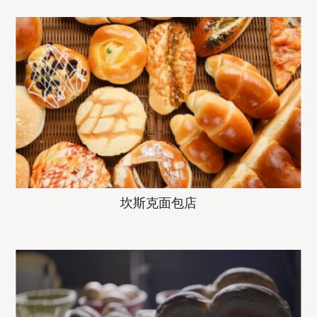
坎斯克面包店